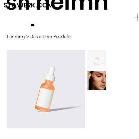
heimh
sh
STILWERK.COM
ude
Landing
>
Das ist ein Produkt