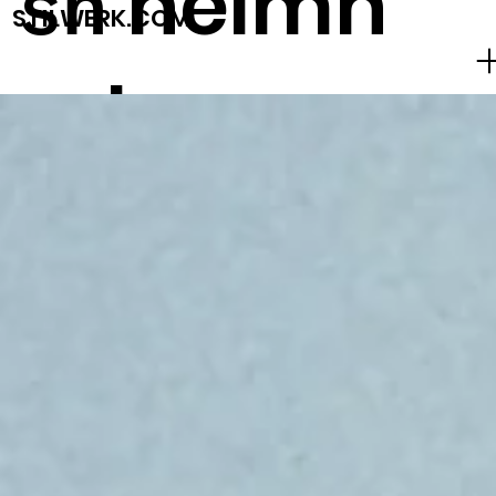
heimh
sh
STILWERK.COM
ude