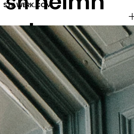
heimh
sh
STILWERK.COM
ude