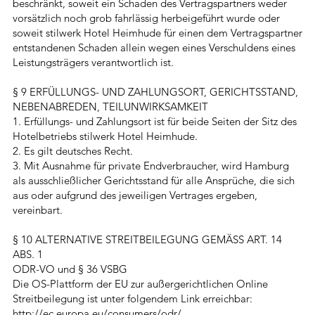
beschränkt, soweit ein Schaden des Vertragspartners weder
vorsätzlich noch grob fahrlässig herbeigeführt wurde oder
soweit stilwerk Hotel Heimhude für einen dem Vertragspartner
entstandenen Schaden allein wegen eines Verschuldens eines
Leistungsträgers verantwortlich ist.
§ 9 ERFÜLLUNGS- UND ZAHLUNGSORT, GERICHTSSTAND,
NEBENABREDEN, TEILUNWIRKSAMKEIT
1. Erfüllungs- und Zahlungsort ist für beide Seiten der Sitz des
Hotelbetriebs stilwerk Hotel Heimhude.
2. Es gilt deutsches Recht.
3. Mit Ausnahme für private Endverbraucher, wird Hamburg
als ausschließlicher Gerichtsstand für alle Ansprüche, die sich
aus oder aufgrund des jeweiligen Vertrages ergeben,
vereinbart.
§ 10 ALTERNATIVE STREITBEILEGUNG GEMÄSS ART. 14
ABS. 1
ODR-VO und § 36 VSBG
Die OS-Plattform der EU zur außergerichtlichen Online
Streitbeilegung ist unter folgendem Link erreichbar:
http://ec.europa.eu/consumers/odr/