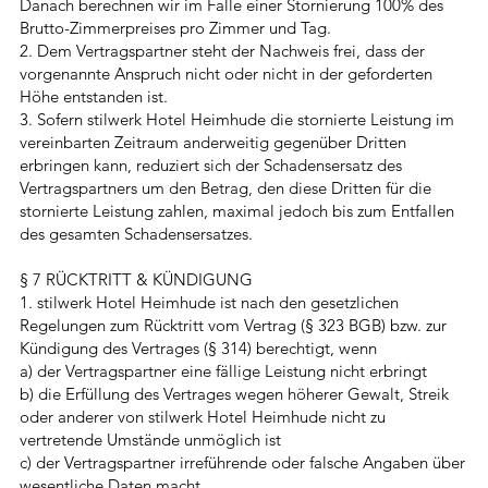
Danach berechnen wir im Falle einer Stornierung 100% des
Brutto-Zimmerpreises pro Zimmer und Tag.
2. Dem Vertragspartner steht der Nachweis frei, dass der
vorgenannte Anspruch nicht oder nicht in der geforderten
Höhe entstanden ist.
3. Sofern stilwerk Hotel Heimhude die stornierte Leistung im
vereinbarten Zeitraum anderweitig gegenüber Dritten
erbringen kann, reduziert sich der Schadensersatz des
Vertragspartners um den Betrag, den diese Dritten für die
stornierte Leistung zahlen, maximal jedoch bis zum Entfallen
des gesamten Schadensersatzes.
§ 7 RÜCKTRITT & KÜNDIGUNG
1. stilwerk Hotel Heimhude ist nach den gesetzlichen
Regelungen zum Rücktritt vom Vertrag (§ 323 BGB) bzw. zur
Kündigung des Vertrages (§ 314) berechtigt, wenn
a) der Vertragspartner eine fällige Leistung nicht erbringt
b) die Erfüllung des Vertrages wegen höherer Gewalt, Streik
oder anderer von stilwerk Hotel Heimhude nicht zu
vertretende Umstände unmöglich ist
c) der Vertragspartner irreführende oder falsche Angaben über
wesentliche Daten macht