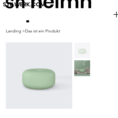
heimh
sh
STILWERK.COM
ude
Landing
>
Das ist ein Produkt