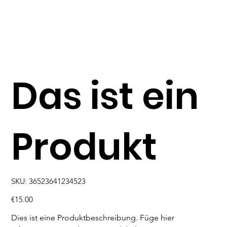
Das ist ein
Produkt
SKU
SKU:
36523641234523
36523641234523
Price
€15.00
Dies ist eine Produktbeschreibung. Füge hier