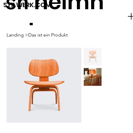
heimh
sh
STILWERK.COM
ude
Landing
>
Das ist ein Produkt