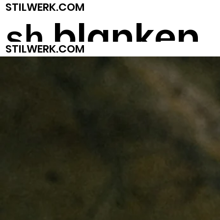
STILWERK.COM
blanken
sh
STILWERK.COM
ese