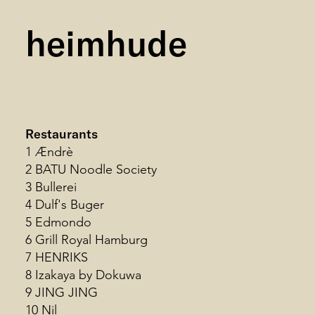
heimhude
Restaurants
1 Ændrè
Foto by Marc Krause
2 BATU Noodle Society
3 Bullerei
4 Dulf's Buger
5 Edmondo
6 Grill Royal Hamburg
7 HENRIKS
8 Izakaya by Dokuwa
9 JING JING
10 Nil